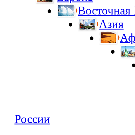
Восточная
Азия
Аф
России