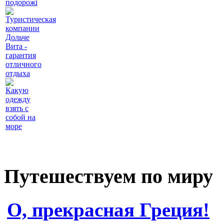
подорожі
Туристическая
компании
Дольче
Вита -
гарантия
отличного
отдыха
Какую
одежду
взять с
собой на
море
Путешествуем по миру
О, прекрасная Греция!