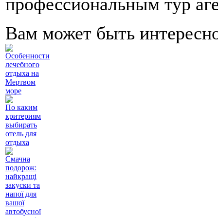
профессиональным тур аге
Вам может быть интересн
Особенности
лечебного
отдыха на
Мертвом
море
По каким
критериям
выбирать
отель для
отдыха
Смачна
подорож:
найкращі
закуски та
напої для
вашої
автобусної