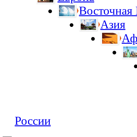
Восточная
Азия
Аф
России