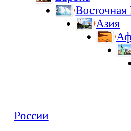
Восточная
Азия
Аф
России