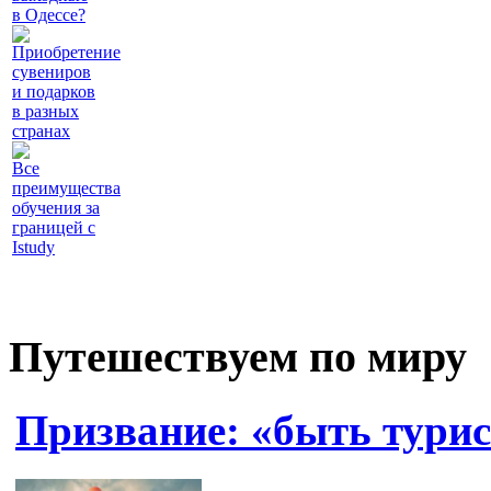
в Одессе?
Приобретение
сувениров
и подарков
в разных
странах
Все
преимущества
обучения за
границей с
Istudy
Путешествуем по миру
Призвание: «быть турис