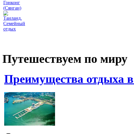
Гонконг
(Сянган)
Таиланд.
Семейный
отдых
Путешествуем по миру
Преимущества отдыха в