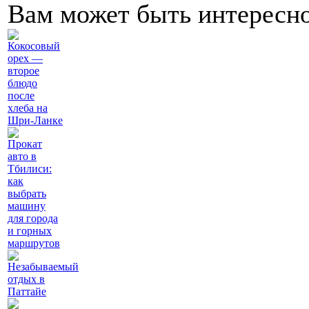
Вам может быть интересн
Кокосовый
орех —
второе
блюдо
после
хлеба на
Шри-Ланке
Прокат
авто в
Тбилиси:
как
выбрать
машину
для города
и горных
маршрутов
Незабываемый
отдых в
Паттайе