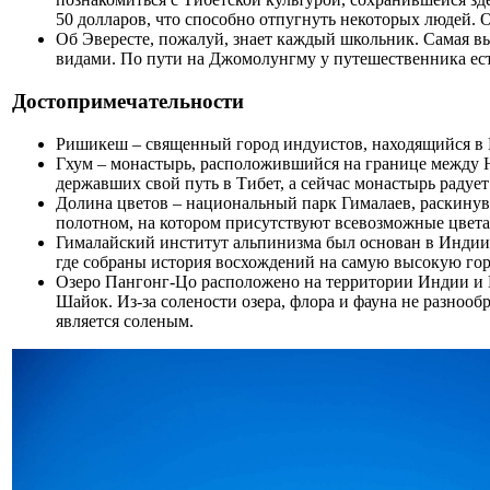
50 долларов, что способно отпугнуть некоторых людей. О
Об Эвересте, пожалуй, знает каждый школьник. Самая в
видами. По пути на Джомолунгму у путешественника ест
Достопримечательности
Ришикеш – священный город индуистов, находящийся в 
Гхум – монастырь, расположившийся на границе между 
державших свой путь в Тибет, а сейчас монастырь радуе
Долина цветов – национальный парк Гималаев, раскинувш
полотном, на котором присутствуют всевозможные цвета
Гималайский институт альпинизма был основан в Индии 
где собраны история восхождений на самую высокую гор
Озеро Пангонг-Цо расположено на территории Индии и К
Шайок. Из-за солености озера, флора и фауна не разноо
является соленым.