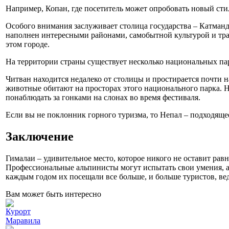
Например, Копан, где посетитель может опробовать новый стил
Особого внимания заслуживает столица государства – Катманду
наполнен интересными районами, самобытной культурой и тра
этом городе.
На территории страны существует несколько национальных пар
Читван находится недалеко от столицы и простирается почти 
животные обитают на просторах этого национального парка. Но
понаблюдать за гонками на слонах во время фестиваля.
Если вы не поклонник горного туризма, то Непал – подходящее
Заключение
Гималаи – удивительное место, которое никого не оставит рав
Профессиональные альпинисты могут испытать свои умения, а 
каждым годом их посещали все больше, и больше туристов, ве
Вам может быть интересно
Курорт
Маравила