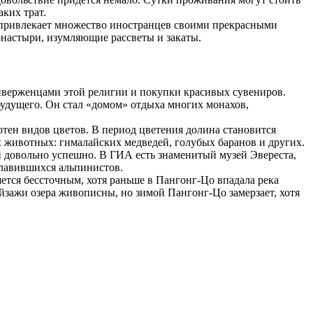
ких трат.
е привлекает множество иностранцев своими прекрасными
настыри, изумляющие рассветы и закаты.
иверженцами этой религии и покупки красивых сувениров.
удущего. Он стал «домом» отдыха многих монахов,
тен видов цветов. В период цветения долина становится
х животных: гималайских медведей, голубых баранов и других.
и довольно успешно. В ГИА есть знаменитый музей Эвереста,
славившихся альпинистов.
ется бессточным, хотя раньше в Пангонг-Цо впадала река
ейзажи озера живописны, но зимой Пангонг-Цо замерзает, хотя