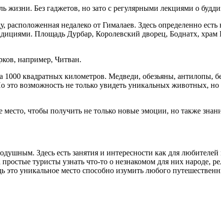
ь жизни. Без гаджетов, но зато с регулярными лекциями о будд
, расположенная недалеко от Гималаев. Здесь определенно есть н
дициями. Площадь Дурбар, Королевский дворец, Боднатх, храм П
ков, например, Читван.
на 1000 квадратных километров. Медведи, обезьяны, антилопы, 
 это возможность не только увидеть уникальных животных, но и
 место, чтобы получить не только новые эмоции, но также знани
нодушным. Здесь есть занятия и интересности как для любителей 
простые туристы узнать что-то о незнакомом для них народе, ре
дь это уникальное место способно изумить любого путешественн