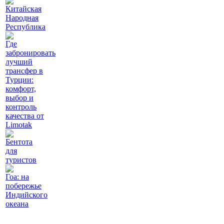
Китайская
Народная
Республика
Где
забронировать
лучший
трансфер в
Турции:
комфорт,
выбор и
контроль
качества от
Limotak
Бентота
для
туристов
Гоа: на
побережье
Индийского
океана