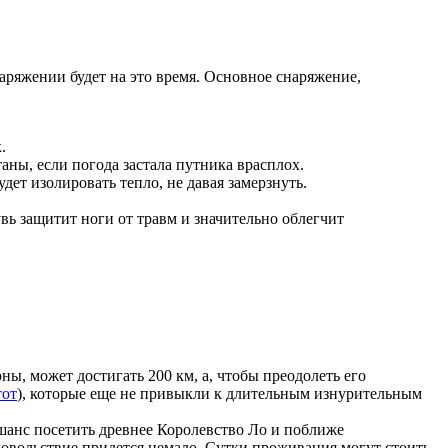
аряжении будет на это время. Основное снаряжение,
.
ы, если погода застала путника врасплох.
ет изолировать тепло, не давая замерзнуть.
ь защитит ноги от травм и значительно облегчит
, может достигать 200 км, а, чтобы преодолеть его
тот
), которые еще не привыкли к длительным изнурительным
шанс посетить древнее Королевство Ло и поближе
удовольствие придется немало. Сутки проживания могут стоить