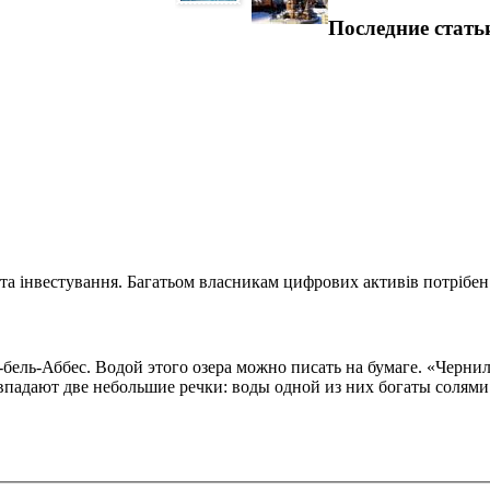
Последние стать
та інвестування. Багатьом власникам цифрових активів потрібен.
ель-Аббес. Водой этого озера можно писать на бумаге. «Чернила
впадают две небольшие речки: воды одной из них богаты солями