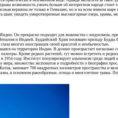
днако возможность узнать больше об интересном народе стоит та
ысокая вершина не только в Гималаях, но и на всем земном шар
ь шанс увидеть умиротворенные высокогорные озера, храмы, мо
Индии. Он прекрасно подходит для знакомства с индуизмом, пр
Непалом и Индией. Буддийский Храм посвящен приходу Будды б
т глаза многих иностранцев своей красотой и необычностью.
аяся на территории Индии. В долине произрастает несколько со
 палитры. Кроме редких растений, тут можно встретить и редки
в 1954 году. Институт популяризирует альпинизм среди людей 
у мира, множество экспонатов и подробности о биографии про
итая, занимает 700 квадратных километров пространства и явля
бразна, в основном ракообразные, птицы и многолетние травы. П