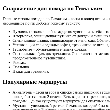
Снаряжение для похода по Гималаям
Главные сезоны походов по Гималаям – весна и конец осени – 
необходимое почти любому горному туристу:
Пуховик, позволяющий комфортно чувствовать себя в то 
Штормовка, защищающая путника от дождей и сильных ве
Специальные штаны, защищающие от непогоды. Обычно на
Утепляющий слой одежды: кофты, треккинговые штаны, жил
Термобелье – обязательный элемент одежды.
Специальная обувь для треккинга. Она станет незамени
продолжительное путешествие.
Рюкзак.
Спальник.
Палки для треккинга.
Популярные маршруты
Аннапурна – десятая гора в списке самых высоких верши
понадобиться около 2 недель. Есть варианты треккинга
походам. Однако существуют маршруты для опытных аль
Мустанг – уникальный регион Гималаев, который был от
познакомиться с Тибетской культурой, сохранившейся зд