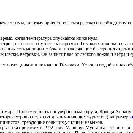
начало зимы, поэтому ориентироваться рассказ о необходимом сн
время, когда температура опускается ниже нуля.
тров, шанс столкнуться с которыми в Гималаях довольно высок
 них есть молнии по бокам, позволяющие быстро натянуть штан
етки, ветровки. Он защитит вас от легкого дождя и ветра и буд
мым помощником в походе по Гималаям. Хорошо подобранная обув
н мира. Протяженность популярного маршрута, Кольца Аннапурны
, которые хорошо подходят для начинающих туристов (например
э
пинистов, требующие больших усилий и навыков.
крыт для приезжих в 1992 году. Маршрут Мустанга – отличный 
есь практически в неизменном виде. Правда заплатить за такое 