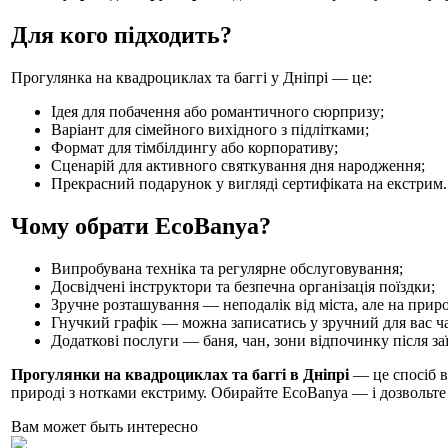
Для кого підходить?
Прогулянка на квадроциклах та баггі у Дніпрі — це:
Ідея для побачення або романтичного сюрпризу;
Варіант для сімейного вихідного з підлітками;
Формат для тімбілдингу або корпоративу;
Сценарій для активного святкування дня народження;
Прекрасний подарунок у вигляді сертифіката на екстрим.
Чому обрати EcoBanya?
Випробувана техніка та регулярне обслуговування;
Досвідчені інструктори та безпечна організація поїздки;
Зручне розташування — неподалік від міста, але на приро
Гнучкий графік — можна записатись у зручний для вас ча
Додаткові послуги — баня, чан, зони відпочинку після заї
Прогулянки на квадроциклах та баггі в Дніпрі
— це спосіб в
природі з нотками екстриму. Обирайте EcoBanya — і дозвольте 
Вам может быть интересно