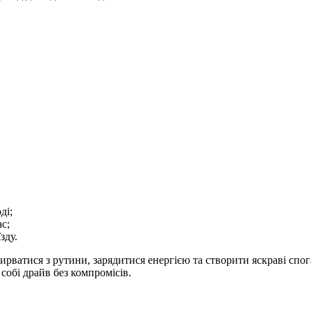
ді;
с;
зду.
ирватися з рутини, зарядитися енергією та створити яскраві спо
собі драйв без компромісів.