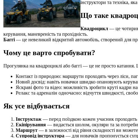
інструктори та техніка, яка
Що таке квадроци
Квадроцикл
— це чотирико
керування, маневреність та прохідність.
Баггі
— це невеликий відкритий автомобіль, створений для приг
Чому це варто спробувати?
Прогулянка на квадроциклі або баггі — це не просто катання. 
Контакт із природою: маршрути проходять через ліси, паго
Новий досвід: навіть новачки швидко опановують керува
Яскраві фото та відео: можливість зробити круті кадри на
Релакс та адреналін одночасно: відчуття швидкості, своб
Як усе відбувається
Інструктаж
— перед поїздкою кожен учасник проходить к
Екіпірування
— видається шолом, окуляри та за потреби
Маршрут
— в залежності від рівня складності ви может
Супровід інструктора
— для новачків пропонується супр