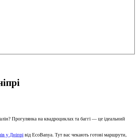
ніпрі
налін? Прогулянка на квадроциклах та баггі — це ідеальний
ів у Дніпрі
від EcoBanya. Тут вас чекають готові маршрути,