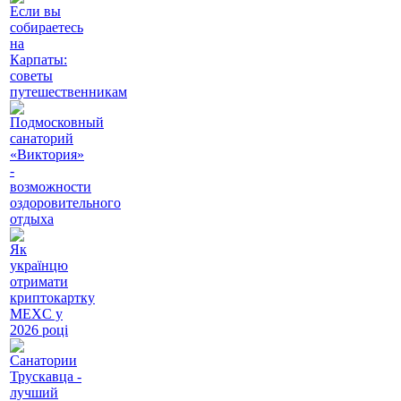
Если вы
собираетесь
на
Карпаты:
советы
путешественникам
Подмосковный
санаторий
«Виктория»
-
возможности
оздоровительного
отдыха
Як
українцю
отримати
криптокартку
MEXC у
2026 році
Cанатории
Трускавца -
лучший