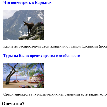
Что посмотреть в Карпатах
Карпаты распростёрли свои владения от самой Словакии (посе
Туры на Бали: преимущества и особенности
Среди множества туристических направлений есть такие, кото
Опечатка?