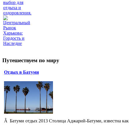
выбор для
отдыха и
оздоровления.
Центральный
Рынок
Харькова:
Гордость и
Наследие
Путешествуем по миру
Отдых в Батуми
Â Батуми отдых 2013 Столица Аджарий-Батуми, известна как 