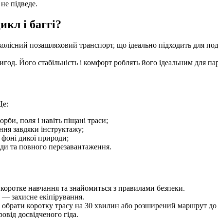
 не підведе.
кл і баггі?
лісний позашляховий транспорт, що ідеально підходить для подо
од. Його стабільність і комфорт роблять його ідеальним для па
Це:
рби, поля і навіть піщані траси;
ння завдяки інструктажу;
 фоні дикої природи;
оди та повного перезавантаження.
оротке навчання та знайомиться з правилами безпеки.
 — захисне екіпірування.
е обрати коротку трасу на 30 хвилин або розширений маршрут до
овід досвідченого гіда.