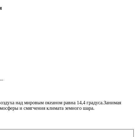
и
..
воздуха над мировым океаном равна 14,4 градуса.Занимая
мосферы и смягчения климата земного шара.