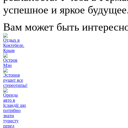
успешное и яркое будущее
Вам может быть интересн
Отдых в
Коктебеле.
Крым
Остров
Мэн
Эстония
рушит все
стереотипы!
Оренда
авто в
Ісландії: що
потрібно
знати
туристу
перед