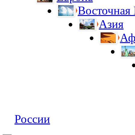
Восточная
Азия
Аф
России