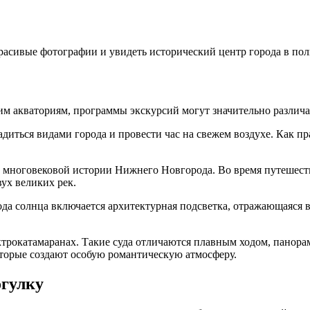
расивые фотографии и увидеть исторический центр города в по
им акваториям, программы экскурсий могут значительно различа
адиться видами города и провести час на свежем воздухе. Как пр
многовековой истории Нижнего Новгорода. Во время путешеств
ух великих рек.
да солнца включается архитектурная подсветка, отражающаяся в
трокатамаранах. Такие суда отличаются плавным ходом, панора
торые создают особую романтическую атмосферу.
огулку