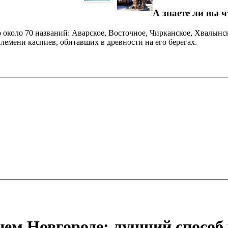
А знаете ли вы ч
 около 70 названий: Аварское, Восточное, Чирканское, Хвалынс
лемени каспиев, обитавших в древности на его берегах.
ем Новгороде: лучший способ 