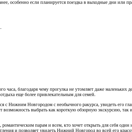
анее, особенно если планируется поездка в выходные дни или п
.
о часа, благодаря чему прогулка не утомляет даже маленьких д
т отдыха еще более привлекательным для семей.
ся с Нижним Новгородом с необычного ракурса, увидеть его гл
т возможность выбрать как короткую обзорную экскурсию, так 
 романтическим парам и всем, кто хочет открыть для себя один
тления и позволяет увидеть Нижний Новгород во всей его красо