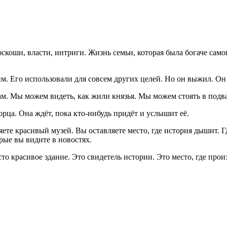
коши, власти, интриги. Жизнь семьи, которая была богаче самог
м. Его использовали для совсем других целей. Но он выжил. Он 
там. Мы можем видеть, как жили князья. Мы можем стоять в под
орца. Она ждёт, пока кто-нибудь придёт и услышит её.
яете красивый музей. Вы оставляете место, где история дышит. 
рые вы видите в новостях.
то красивое здание. Это свидетель истории. Это место, где про