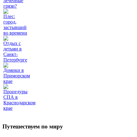
лечебные
грязи?
Плес:
город,
застывший
во времени
Отдых с
детьми в
Санкт-
Петербурге
Домики в
Приморском
крае
Процедуры
СПА в
Краснодарском
крае
Путешествуем по миру