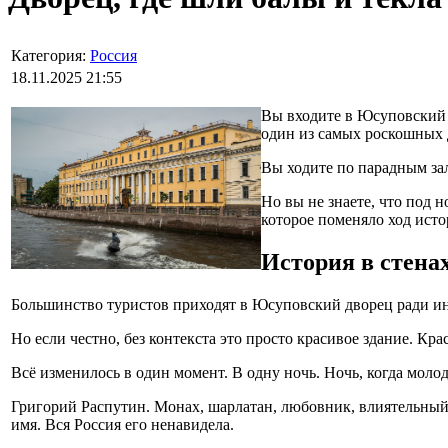
Категория:
Россия
18.11.2025 21:55
Вы входите в Юсуповский 
один из самых роскошных 
Вы ходите по парадным зал
Но вы не знаете, что под 
которое поменяло ход исто
История в стенах
Большинство туристов приходят в Юсуповский дворец ради ин
Но если честно, без контекста это просто красивое здание. Кра
Всё изменилось в один момент. В одну ночь. Ночь, когда мол
Григорий Распутин. Монах, шарлатан, любовник, влиятельный 
имя. Вся Россия его ненавидела.