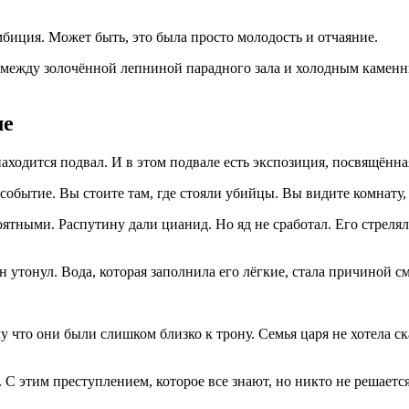
биция. Может быть, это была просто молодость и отчаяние.
— между золочённой лепниной парадного зала и холодным камен
ле
аходится подвал. И в этом подвале есть экспозиция, посвящённа
событие. Вы стоите там, где стояли убийцы. Вы видите комнату,
ятными. Распутину дали цианид. Но яд не сработал. Его стреляли
н утонул. Вода, которая заполнила его лёгкие, стала причиной см
.
что они были слишком близко к трону. Семья царя не хотела ск
. С этим преступлением, которое все знают, но никто не решается