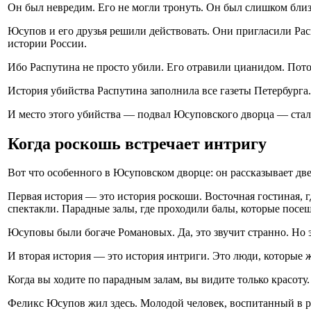
Он был невредим. Его не могли тронуть. Он был слишком близк
Юсупов и его друзья решили действовать. Они пригласили Рас
истории России.
Ибо Распутина не просто убили. Его отравили цианидом. Пото
История убийства Распутина заполнила все газеты Петербурга.
И место этого убийства — подвал Юсуповского дворца — стал
Когда роскошь встречает интригу
Вот что особенного в Юсуповском дворце: он рассказывает дв
Первая история — это история роскоши. Восточная гостиная, г
спектакли. Парадные залы, где проходили балы, которые посе
Юсуповы были богаче Романовых. Да, это звучит странно. Но эт
И вторая история — это история интриги. Это люди, которые 
Когда вы ходите по парадным залам, вы видите только красоту
Феликс Юсупов жил здесь. Молодой человек, воспитанный в ро