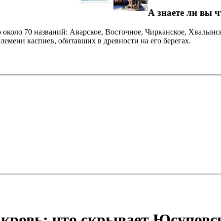
А знаете ли вы ч
 около 70 названий: Аварское, Восточное, Чирканское, Хвалынс
лемени каспиев, обитавших в древности на его берегах.
а кровь: что скрывает Юсуповс