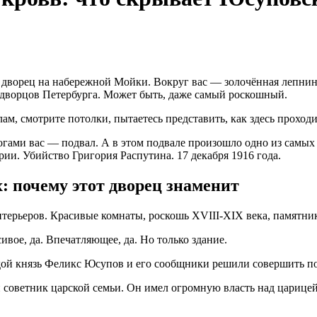
дворец на набережной Мойки. Вокруг вас — золочённая лепнина
дворцов Петербурга. Может быть, даже самый роскошный.
ам, смотрите потолки, пытаетесь представить, как здесь проход
ногами вас — подвал. А в этом подвале произошло одно из самы
рии. Убийство Григория Распутина. 17 декабря 1916 года.
: почему этот дворец знаменит
терьеров. Красивые комнаты, роскошь XVIII-XIX века, памятни
сивое, да. Впечатляющее, да. Но только здание.
одой князь Феликс Юсупов и его сообщники решили совершить п
советник царской семьи. Он имел огромную власть над царицей