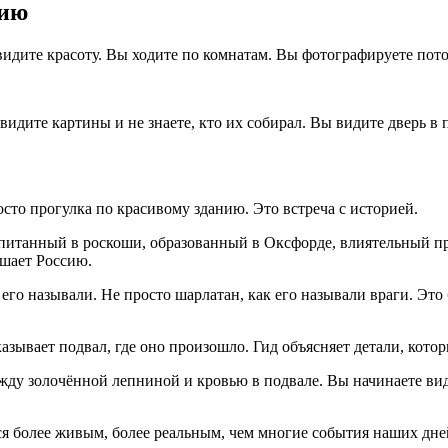
рию
идите красоту. Вы ходите по комнатам. Вы фотографируете пот
видите картины и не знаете, кто их собирал. Вы видите дверь в п
сто прогулка по красивому зданию. Это встреча с историей.
питанный в роскоши, образованный в Оксфорде, влиятельный при 
ушает Россию.
к его называли. Не просто шарлатан, как его называли враги. Это
казывает подвал, где оно произошло. Гид объясняет детали, кот
жду золочённой лепниной и кровью в подвале. Вы начинаете вид
ся более живым, более реальным, чем многие события наших дне