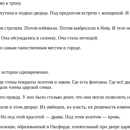
о к трону.
путина в подвал дворца. Под предлогом встречи с женщиной. И 
м стреляли. Потом избивали. Потом выбросили в Неву. И тело н
 Она обсуждалась в салонах. Она стала легендой.
о самым таинственным местом в городе.
е истории одновременно.
де стены покрыты золотом и лаком. Где есть фонтаны. Где всё д
щали члены царской семьи.
о правда. У них было столько денег, что они могли позволить се
жили в этом дворце. Их амбиции, их власть, их решимость измен
. Но под этой красотой — драма. Под этим золотом — кровь.
скоши, образованный в Оксфорде, влиятельный при дворе царя. 