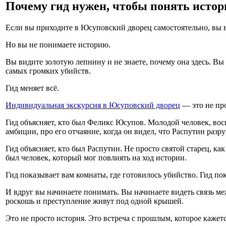
Почему гид нужен, чтобы понять исто
Если вы приходите в Юсуповский дворец самостоятельно, вы в
Но вы не понимаете историю.
Вы видите золотую лепнину и не знаете, почему она здесь. Вы 
самых громких убийств.
Гид меняет всё.
Индивидуальная экскурсия в Юсуповский дворец
— это не про
Гид объясняет, кто был Феликс Юсупов. Молодой человек, вос
амбиции, про его отчаяние, когда он видел, что Распутин разр
Гид объясняет, кто был Распутин. Не просто святой старец, ка
был человек, который мог повлиять на ход истории.
Гид показывает вам комнаты, где готовилось убийство. Гид по
И вдруг вы начинаете понимать. Вы начинаете видеть связь ме
роскошь и преступление живут под одной крышей.
Это не просто история. Это встреча с прошлым, которое кажет