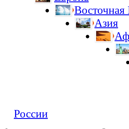
Восточная
Азия
Аф
России