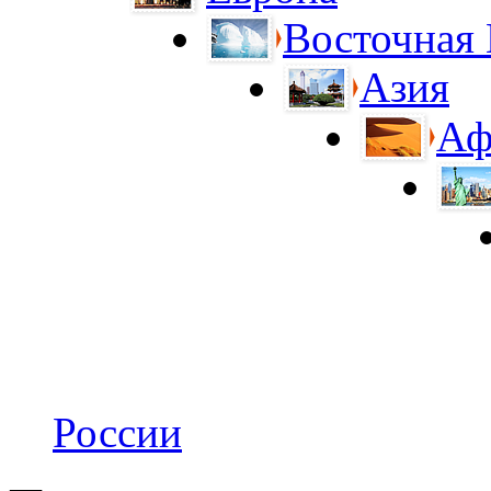
Восточная
Азия
Аф
России