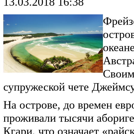
13.03.2018 16:38
Фрейз
остро
океане
Австра
Своим
супружеской чете Джеймсу
На острове, до времен евр
проживали тысячи абориге
Кгари, что означает «райс