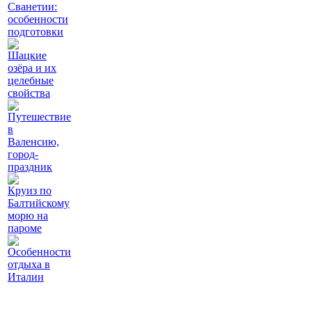
Сванетии:
особенности
подготовки
Шацкие
озёра и их
целебные
свойства
Путешествие
в
Валенсию,
город-
праздник
Круиз по
Балтийскому
морю на
пароме
Особенности
отдыха в
Италии