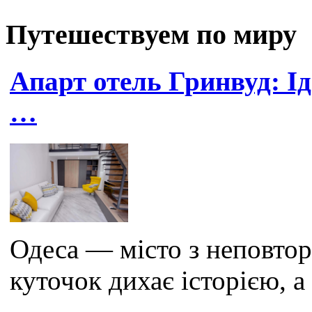
Путешествуем по миру
Апарт отель Гринвуд: Ід
…
Одеса — місто з неповто
куточок дихає історією, а