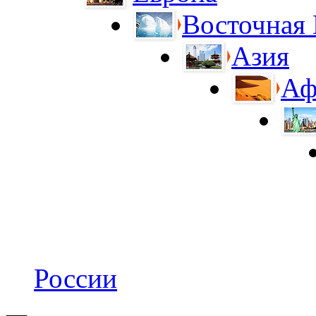
Восточная
Азия
Аф
России