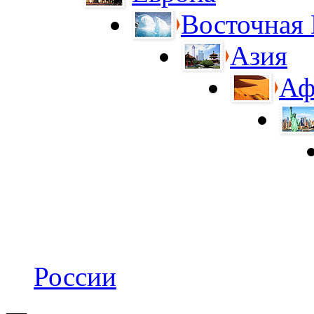
Восточная
Азия
Аф
России