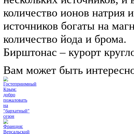
количество ионов натрия и
источников богаты на маг
количество йода и брома.
Бирштонас – курорт кругл
Вам может быть интересн
Гостеприимный
Крым:
добро
пожаловать
на
"бархатный"
сезон
Франция:
Версальский