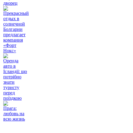
дворец
Прекрасный
отдых в
солнечной
Болгарии
предлагает
компания
«Форт
Нокс»
Оренда
авто в
Ісландії: що
потрібно
знати
туристу
перед
поїздкою
Прага:
любовь на
всю жизнь