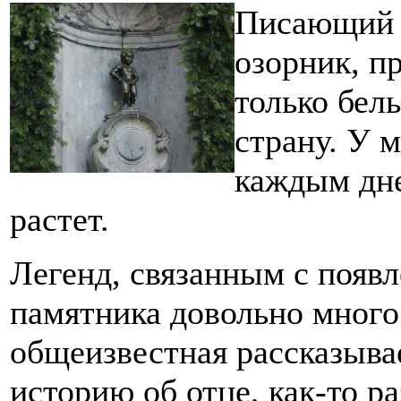
Писающий 
озорник, п
только бел
страну. У 
каждым дне
растет.
Легенд, связанным с появ
памятника довольно много
общеизвестная рассказыва
историю об отце, как-то р