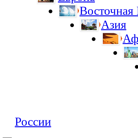
Восточная
Азия
Аф
России