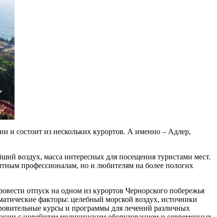
ии и состоит из нескольких курортов. А именно – Адлер,
йший воздух, масса интересных для посещения туристами мест.
ытным профессионалам, но и любителям на более пологих
ровести отпуск на одном из курортов Чернорского побережья
иматические факторы: целебный морской воздух, источники
оровительные курсы и программы для лечений различных
етании с новейшим медицинским оборудованием и современных