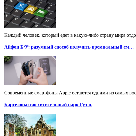
Каждый человек, который едет в какую-либо страну мира отдох
Айфон Б/У: разумный способ получить премиальный см…
Современные смартфоны Apple остаются одними из самых вост
Барселона: восхитительный парк Гуэль