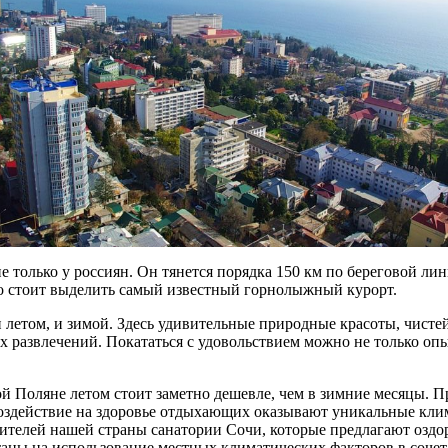
 только у россиян. Он тянется порядка 150 км по береговой лин
ьно стоит выделить самый известный горнолыжный курорт.
и летом, и зимой. Здесь удивительные природные красоты, чисте
 развлечений. Покататься с удовольствием можно не только оп
ой Поляне летом стоит заметно дешевле, чем в зимние месяцы. П
 воздействие на здоровье отдыхающих оказывают уникальные кл
жителей нашей страны санатории Сочи, которые предлагают озд
таны на использование местных климатических факторов в соч