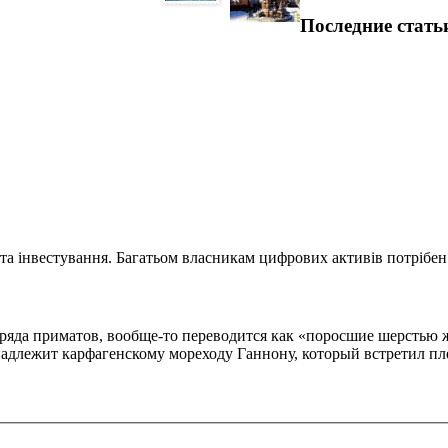
Последние стать
та інвестування. Багатьом власникам цифрових активів потрібен.
яда приматов, вообще-то переводится как «поросшие шерстью жен
надлежит карфагенскому мореходу Ганнону, который встретил пл