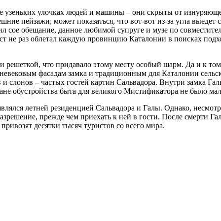
 ее узеньких улочках людей и машины – они скрыты от изнуряющ
 здешние пейзажи, может показаться, что вот-вот из-за угла вые
 сое обещание, данное любимой супруге и музе по совместитель
ист не раз облетал каждую провинцию Каталонии в поисках под
и решеткой, что придавало этому месту особый шарм. Да и к том
невековым фасадам замка и традиционным для Каталонии сельск
 и слонов – частых гостей картин Сальвадора. Внутри замка Га
ане обустройства быта для великого Мистификатора не было мал
являлся летней резиденцией Сальвадора и Галы. Однако, несмотр
азрешение, прежде чем приехать к ней в гости. После смерти Га
 привозят десятки тысяч туристов со всего мира.