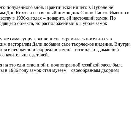
его полуденного зноя. Практически ничего в Пуболе не
дет сам Дон Кихот и его верный помощник Санчо Пансо. Именно в
ству в 1930-х годах – подарить ей настоящий замок. По
ходящего объекта, но расположенный в Пуболе замок
у же сама супруга живописца стремилась поселиться в
им пасторалям Дали добавил свое творческое видение. Внутри
лы все необычно и сюрреалистично – начиная от домашней
означительных деталей.
я на это единственной и полноправной хозяйкой здесь была
лы в 1986 году замок стал музеем – своеобразным дворцом