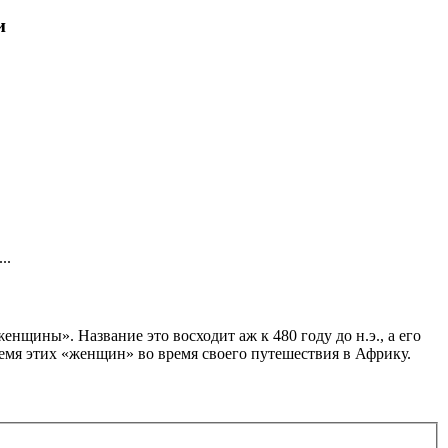
и
..
щины». Название это восходит аж к 480 году до н.э., а его
емя этих «женщин» во время своего путешествия в Африку.