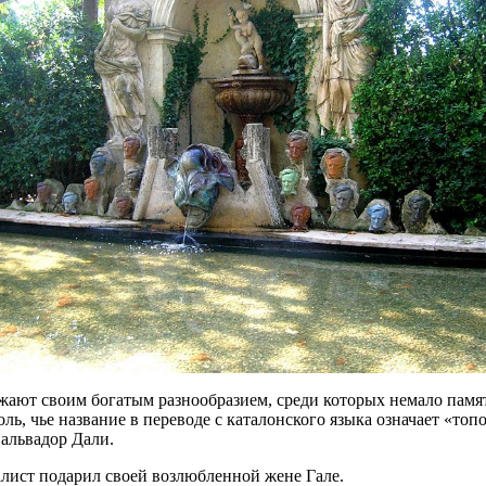
жают своим богатым разнообразием, среди которых немало памя
ль, чье название в переводе с каталонского языка означает «топо
альвадор Дали.
алист подарил своей возлюбленной жене Гале.