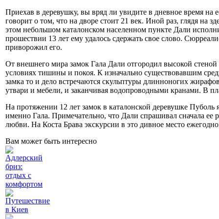
Приехав в деревушку, вы вряд ли увидите в дневное время на
говорит о том, что на дворе стоит 21 век. Иной раз, глядя на
этом небольшом каталонском населенном пункте Дали исполнил
прошествии 13 лет ему удалось сдержать свое слово. Сюрреал
приворожил его.
От внешнего мира замок Гала Дали отгородил высокой стеной 
условиях тишины и покоя. К изначально существовавшим сред
замка то и дело встречаются скульптуры длинноногих жирафов
утвари и мебели, и заканчивая водопроводными кранами. В пл
На протяжении 12 лет замок в каталонской деревушке Пуболь 
именно Гала. Примечательно, что Дали спрашивал сначала ее р
любви. На Коста Брава экскурсии в это дивное место ежегодно
Вам может быть интересно
Адлерский
бриз:
отдых с
комфортом
Путешествие
в Киев