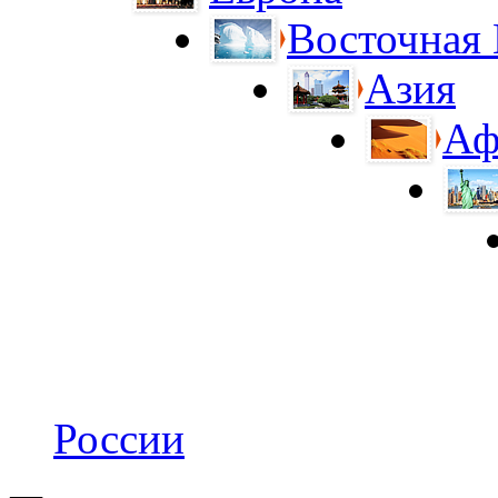
Восточная
Азия
Аф
России