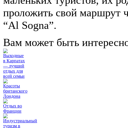
маленьких туристов, их р
проложить свой маршрут ч
“Al Sogna”.
Вам может быть интересн
Выходные
в Карпатах
— лучший
отдых для
всей семьи
Красоты
британского
Лондона
Отдых во
Франции
Индустриальный
туризм в