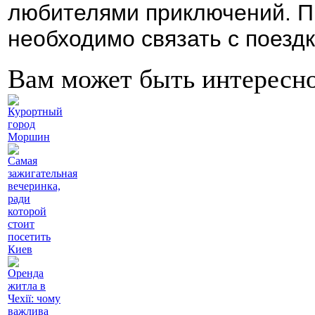
любителями приключений. П
необходимо связать с поездк
Вам может быть интересн
Курортный
город
Моршин
Самая
зажигательная
вечеринка,
ради
которой
стоит
посетить
Киев
Оренда
житла в
Чехії: чому
важлива