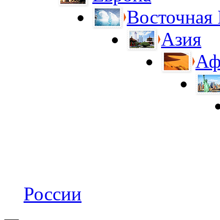
Восточная
Азия
Аф
России