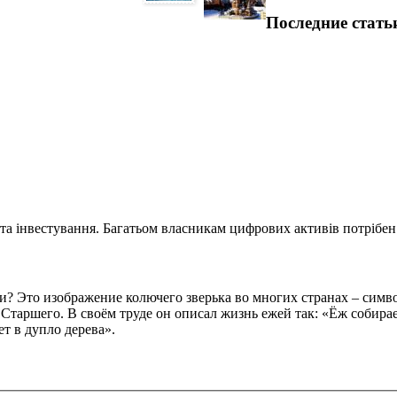
Последние стать
та інвестування. Багатьом власникам цифрових активів потрібен.
лки? Это изображение колючего зверька во многих странах – симв
Старшего. В своём труде он описал жизнь ежей так: «Ёж собирае
ет в дупло дерева».