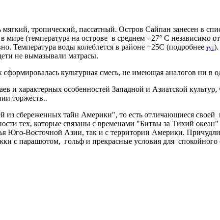
ь мягкий, тропический, пассатный. Остров Сайпан занесен в сп
в мире (температура на острове в среднем +27° C независимо от
вно. Температура воды колеблется в районе +25С (подробнее
)
тут
дети не вымазывали матрасы.
сформировалась культурная смесь, не имеющая аналогов ни в 
ев и характерных особенностей Западной и Азиатской культур, 
ии торжеств..
й из сбереженных тайн Америки", то есть отличающиеся своей 
ости тех, которые связаны с временами "Битвы за Тихий океан"
ья Юго-Восточной Азии, так и с территории Америки. Причудл
рыжки с парашютом, гольф и прекрасные условия для спокойног