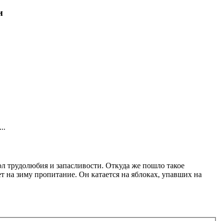
и
..
ол трудолюбия и запасливости. Откуда же пошло такое
т на зиму пропитание. Он катается на яблоках, упавших на