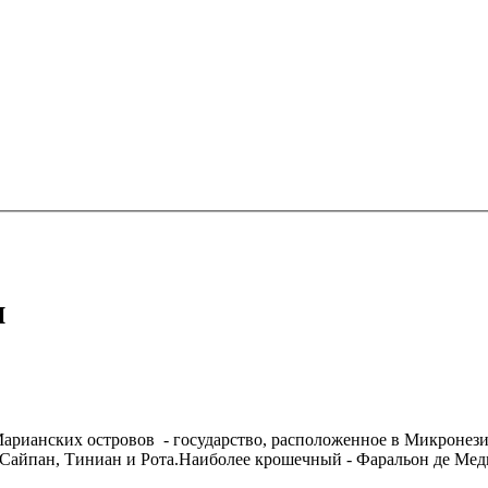
и
рианских островов - государство, расположенное в Микронезии
:Сайпан, Тиниан и Рота.Наиболее крошечный - Фаральон де Мед