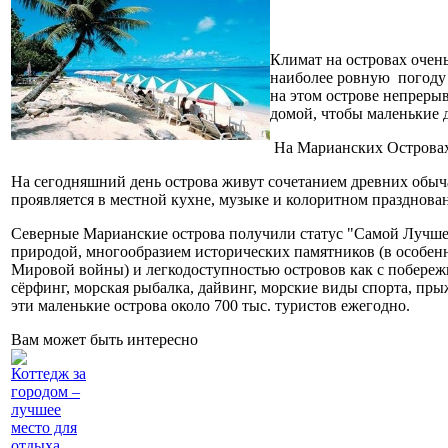
Климат на островах очен
наиболее ровную погоду 
на этом острове непреры
домой, чтобы маленькие 
На Марианских Островах 
На сегодняшний день острова живут сочетанием древних обыча
проявляется в местной кухне, музыке и колоритном празднован
Северные Марианские острова получили статус "Самой Лучше
природой, многообразием исторических памятников (в особенн
Мировой войны) и легкодоступностью островов как с побереж
сёрфинг, морская рыбалка, дайвинг, морские виды спорта, п
эти маленькие острова около 700 тыс. туристов ежегодно.
Вам может быть интересно
Коттедж за
городом –
лучшее
место для
отдыха