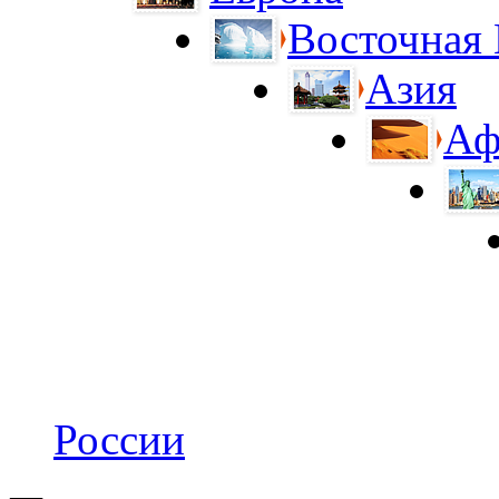
Восточная
Азия
Аф
России