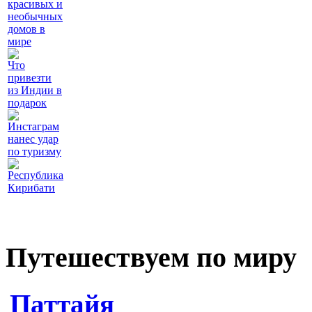
красивых и
необычных
домов в
мире
Что
привезти
из Индии в
подарок
Инстаграм
нанес удар
по туризму
Республика
Кирибати
Путешествуем по миру
Паттайя