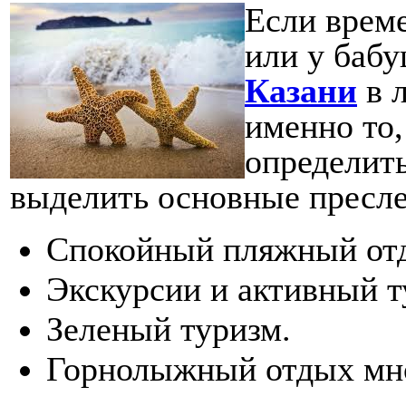
Если време
или у баб
Казани
в л
именно то,
определить
выделить основные пресл
Спокойный пляжный от
Экскурсии и активный т
Зеленый туризм.
Горнолыжный отдых мно