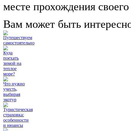
месте прохождения своего
Вам может быть интересн
Путешествуем
самостоятельно
Куда
поехать
зимой на
теплое
море?
Что нужно
учесть,
выбирая
экотур
Туристическая
страховка:
особенности
и нюансы