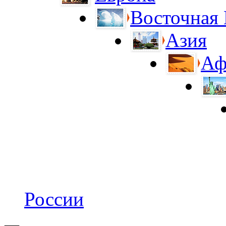
Восточная
Азия
Аф
России