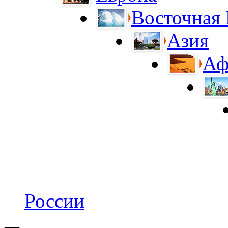
Восточная
Азия
Аф
России