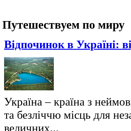
Путешествуем по миру
Відпочинок в Україні: в
Україна – країна з нейм
та безліччю місць для нез
величних...