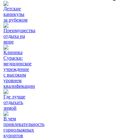
Детские
каникулы
за рубежом
Преимущества
отдыха на
море
Клиника
Сураски:
медицинское
учреждение
с высоким
уровнем
квалификации
Где лучше
отдыхать
зимой
В чем
привлекательность
горнолыжных
курортов