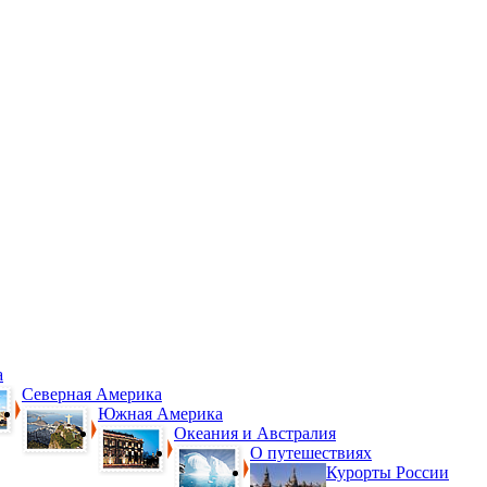
а
Северная Америка
Южная Америка
Океания и Австралия
О путешествиях
Курорты России