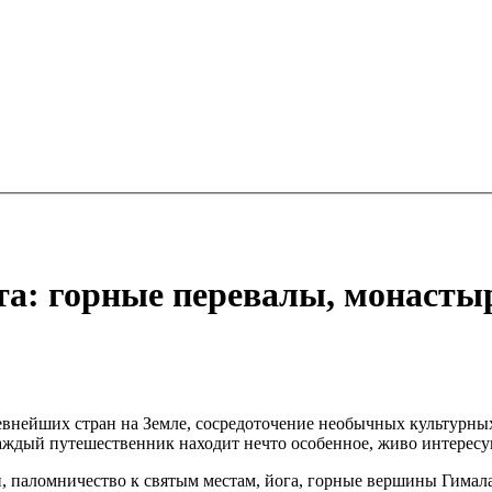
та: горные перевалы, монасты
евнейших стран на Земле, сосредоточение необычных культурных
аждый путешественник находит нечто особенное, живо интерес
 паломничество к святым местам, йога, горные вершины Гималаи