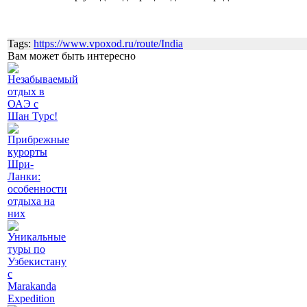
Tags:
https://www.vpoxod.ru/route/India
Вам может быть интересно
Незабываемый
отдых в
ОАЭ с
Шан Турс!
Прибрежные
курорты
Шри-
Ланки:
особенности
отдыха на
них
Уникальные
туры по
Узбекистану
с
Marakanda
Expedition