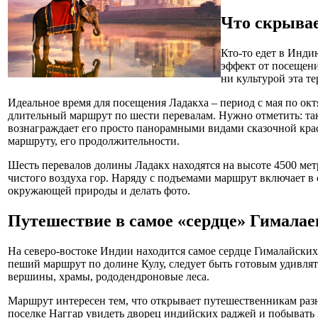
Что скрывае
Кто-то едет в Инди
эффект от посещен
ни культурой эта т
Идеальное время для посещения Ладакха – период с мая по ок
длительный маршрут по шести перевалам. Нужно отметить: та
вознаграждает его просто панорамными видами сказочной кра
маршруту, его продолжительности.
Шесть перевалов долины Ладакх находятся на высоте 4500 ме
чистого воздуха гор. Наряду с подъемами маршрут включает в
окружающей природы и делать фото.
Путешествие в самое «сердце» Гималае
На северо-востоке Индии находится самое сердце Гималайских 
пеший маршрут по долине Кулу, следует быть готовым удивлять
вершины, храмы, рододендроновые леса.
Маршрут интересен тем, что открывает путешественникам раз
поселке Наггар увидеть дворец индийских раджей и побывать 