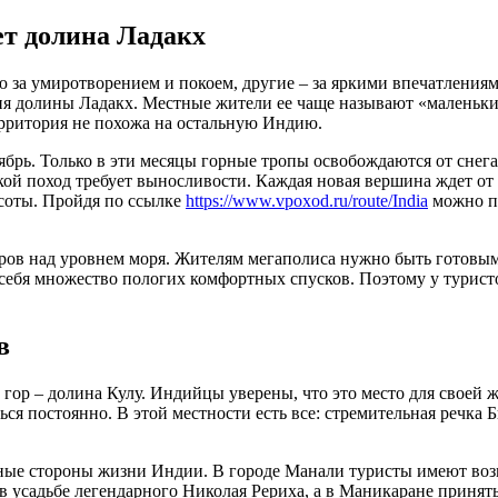
т долина Ладакх
ю за умиротворением и покоем, другие – за яркими впечатления
ия долины Ладакх. Местные жители ее чаще называют «маленьки
ерритория не похожа на остальную Индию.
тябрь. Только в эти месяцы горные тропы освобождаются от снег
кой поход требует выносливости. Каждая новая вершина ждет от
соты. Пройдя по ссылке
https://www.vpoxod.ru/route/India
можно п
тров над уровнем моря. Жителям мегаполиса нужно быть готовы
 себя множество пологих комфортных спусков. Поэтому у туристо
в
гор – долина Кулу. Индийцы уверены, что это место для своей ж
ся постоянно. В этой местности есть все: стремительная речка 
ные стороны жизни Индии. В городе Манали туристы имеют воз
в усадьбе легендарного Николая Рериха, а в Маникаране принят