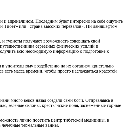
ми и адреналином. Последним будет интересно на себе ощутить
й Тибет» или «страна высоких перевалов». Ни ландшафтом,
а, и туристы получают возможность совершать свой
 путешественника серьезных физических усилий и
олучить всю необходимую информацию о подготовке к
м к упоительному воздействию на их организм кристально
в есть масса времени, чтобы просто наслаждаться красотой
изни много веков назад создали сами боги. Отправляясь в
Биас, зеленые склоны, крестьянские поля, заснеженные горные
можность лично посетить центр тибетской медицины, в
ь лечебные термальные ванны.