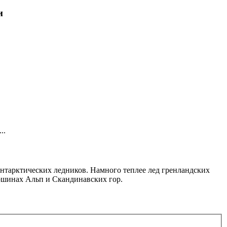
и
..
 антарктических ледников. Намного теплее лед гренландских
ершинах Альп и Скандинавских гор.