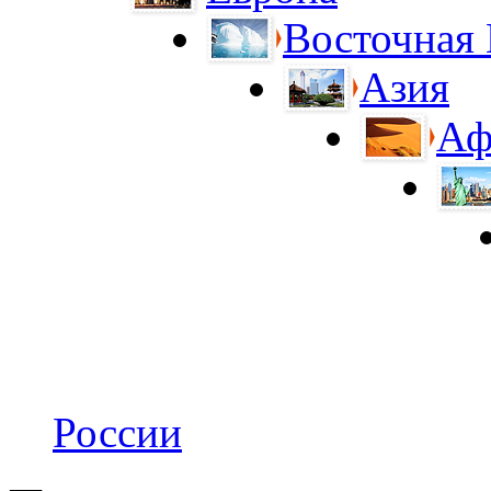
Восточная
Азия
Аф
России