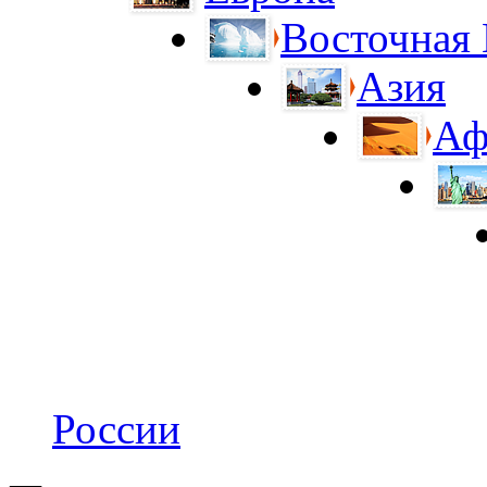
Восточная
Азия
Аф
России