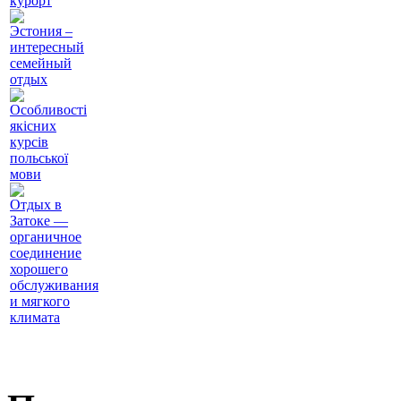
курорт
Эстония –
интересный
семейный
отдых
Особливості
якісних
курсів
польської
мови
Отдых в
Затоке —
органичное
соединение
хорошего
обслуживания
и мягкого
климата