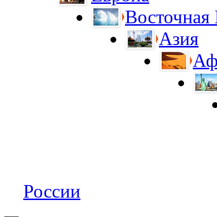
Восточная
Азия
Аф
России