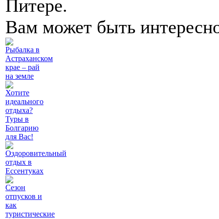
Питере.
Вам может быть интересн
Рыбалка в
Астраханском
крае – рай
на земле
Хотите
идеального
отдыха?
Туры в
Болгарию
для Вас!
Оздоровительный
отдых в
Ессентуках
Сезон
отпусков и
как
туристические