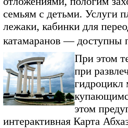
отложениями, пологим зах
семьям с детьми. Услуги 
лежаки, кабинки для перео
катамаранов — доступны п
При этом т
при развлеч
гидроцикл 
купающимс
этом преду
интерактивная Карта Абха