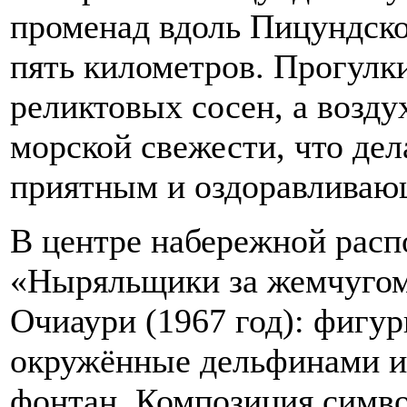
променад вдоль Пицундско
пять километров. Прогулки
реликтовых сосен, а возд
морской свежести, что де
приятным и оздоравливаю
В центре набережной расп
«Ныряльщики за жемчугом
Очиаури (1967 год): фигу
окружённые дельфинами и 
фонтан. Композиция симво