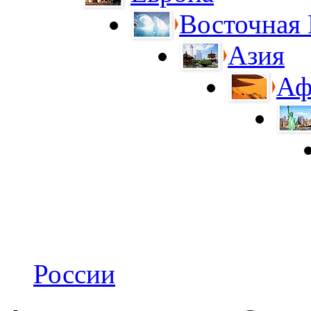
Восточная
Азия
Аф
России