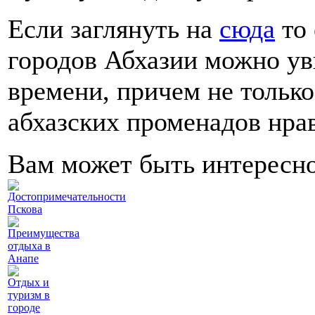
Если заглянуть на
сюда
то 
городов Абхазии можно ув
времени, причем не только
абхазских променадов нра
Вам может быть интересн
Достопримечательности
Пскова
Преимущества
отдыха в
Анапе
Отдых и
туризм в
городе