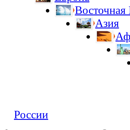
Восточная
Азия
Аф
России