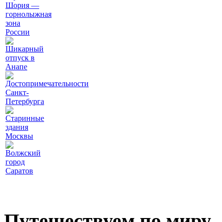
Шория —
горнолыжная
зона
России
Шикарный
отпуск в
Анапе
Достопримечательности
Санкт-
Петербурга
Старинные
здания
Москвы
Волжский
город
Саратов
Путешествуем по миру