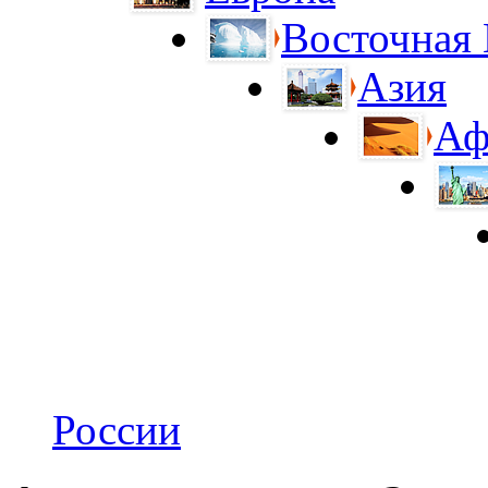
Восточная
Азия
Аф
России