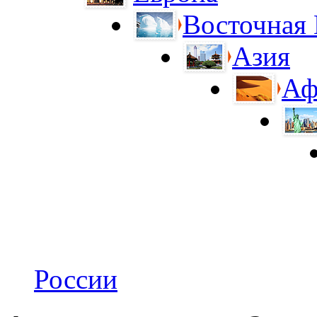
Восточная
Азия
Аф
России