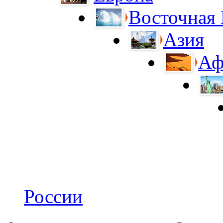
Восточная
Азия
Аф
России