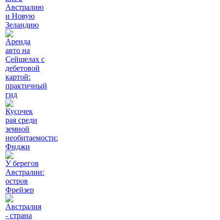
Австралию
и Новую
Зеландию
Аренда
авто на
Сейшелах с
дебетовой
картой:
практичный
гид
Кусочек
рая среди
земной
необитаемости:
Фиджи
У берегов
Австралии:
остров
Фрейзер
Австралия
- страна