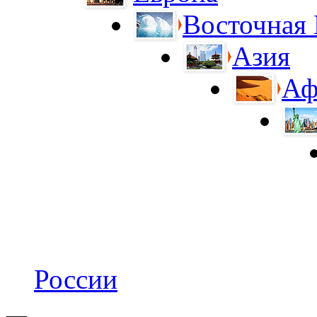
Восточная
Азия
Аф
России