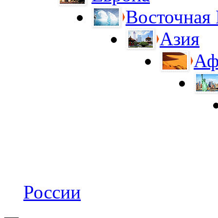
Восточная
Азия
Аф
России