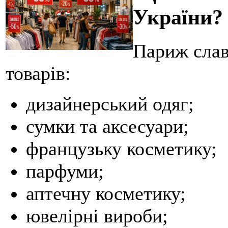
України?
Париж слав
товарів:
дизайнерський одяг;
сумки та аксесуари;
французьку косметику;
парфуми;
аптечну косметику;
ювелірні вироби;