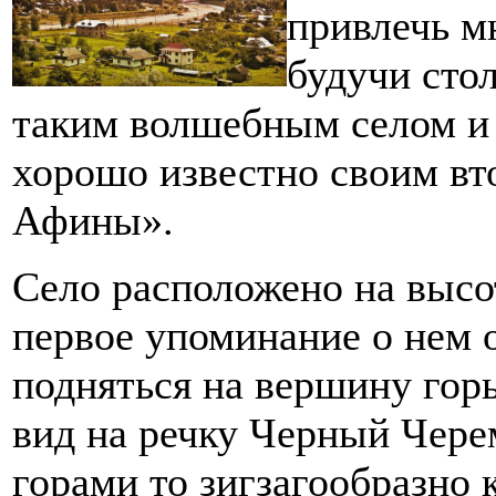
привлечь м
будучи сто
таким волшебным селом и 
хорошо известно своим в
Афины».
Село расположено на высо
первое упоминание о нем о
подняться на вершину гор
вид на речку Черный Чере
горами то зигзагообразно 