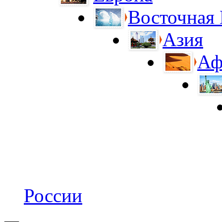
Восточная
Азия
Аф
России