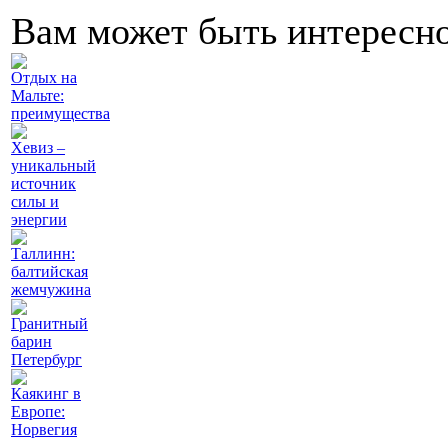
Вам может быть интересн
Отдых на
Мальте:
преимущества
Хевиз –
уникальный
источник
силы и
энергии
Таллинн:
балтийская
жемчужина
Гранитный
барин
Петербург
Каякинг в
Европе:
Норвегия