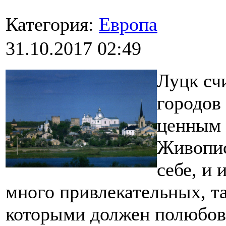
Категория:
Европа
31.10.2017 02:49
Луцк сч
городов
ценным 
Живопис
себе, и 
много привлекательных, т
которыми должен полюбова