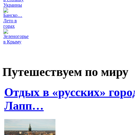
Украины
Банско…
Лето в
горах
Зеленогорье
в Крыму
Путешествуем по миру
Отдых в «русских» гор
Лапп…