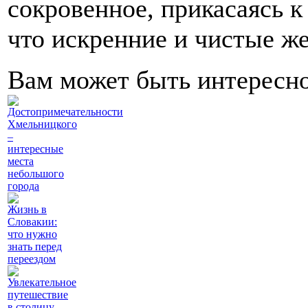
сокровенное, прикасаясь к
что искренние и чистые же
Вам может быть интересн
Достопримечательности
Хмельницкого
–
интересные
места
небольшого
города
Жизнь в
Словакии:
что нужно
знать перед
переездом
Увлекательное
путешествие
в столицу