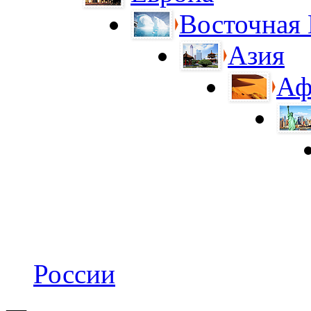
Восточная
Азия
Аф
России