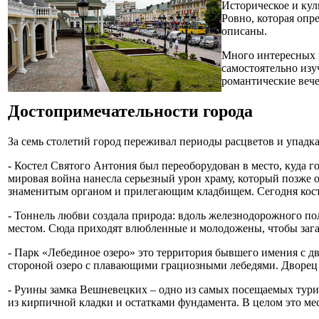
Историческое и кул
Ровно, которая опр
описаны.
Много интересных м
самостоятельно изу
романтические вече
Достопримечательности города
За семь столетий город переживал периоды расцветов и упадк
- Костел Святого Антония был переоборудован в место, куда 
мировая война нанесла серьезный урон храму, который позже 
знаменитым органом и прилегающим кладбищем. Сегодня косте
- Тоннель любви создала природа: вдоль железнодорожного по
местом. Сюда приходят влюбленные и молодожены, чтобы зага
- Парк «Лебединое озеро» это территория бывшего имения с д
стороной озеро с плавающими грациозными лебедями. Дворец 
- Руины замка Вешневецких – одно из самых посещаемых тур
из кирпичной кладки и остатками фундамента. В целом это ме