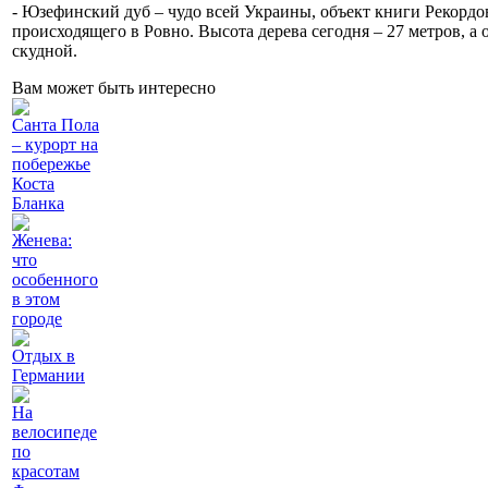
- Юзефинский дуб – чудо всей Украины, объект книги Рекордов 
происходящего в Ровно. Высота дерева сегодня – 27 метров, а 
скудной.
Вам может быть интересно
Санта Пола
– курорт на
побережье
Коста
Бланка
Женева:
что
особенного
в этом
городе
Отдых в
Германии
На
велосипеде
по
красотам