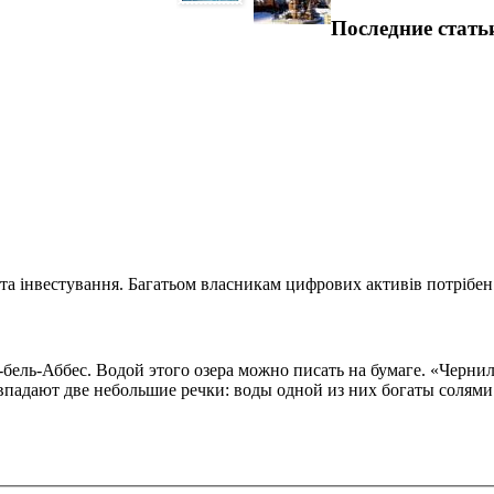
Последние стать
та інвестування. Багатьом власникам цифрових активів потрібен.
ель-Аббес. Водой этого озера можно писать на бумаге. «Чернила
впадают две небольшие речки: воды одной из них богаты солями