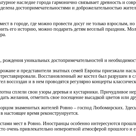
ьтурное наследие города гармонично связывает древность и сов
еделена достопримечательностями и доброжелательностью жител
ест в городе, где можно провести досуг не только взрослым, но
чить его историю, можно подарить детям веселый праздник. Мо
ра.
а, рождения уникальных достопримечательностей и необходимост
горожане и представители знатных семей Европы приезжали насл
отреставрировали. Восстановленный же костел был разрушен в 
л воссоздан и в нем проводятся регулярно концерты классичес
лотна сплели свои узоры деревья и кустарники. Причудливое не
дать желания, отметить свое посещение высадкой цветов или д
ворцом знаменитых жителей Ровно – господ Любомирских. Здесь 
в настоящее время реконструируется.
истами мест в Ровно. Иностранцы особенно интересуются прош
сто очень привлекательно невероятной атмосферой прошлого и е