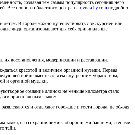
ременность, создавая тем самым популярность сегодняшнего
ей. Все новости областного центра на
rivne-city.com
подробно
 и детям. В городе можно путешествовать с экскурсией или
лодые люди организовывают для себя оригинальные
ь их восстановления, модернизации и реставрации.
аждаться красотой и величием органной музыки. Первая
следующей войне вместе со всем внутренним убранством,
кой и органной музыки.
рукотворное создание длиною не меньше километра стало
ругим оригинальным знаком.
развлекаются и отдыхают горожане и гости города, не обходя
лым замка, его сохранившимися оборонными башнями, стенами
го тайн.