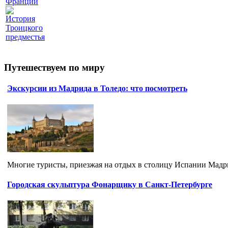
Франции
История
Троицкого
предместья
Путешествуем по миру
Экскурсии из Мадрида в Толедо: что посмотреть
Многие туристы, приезжая на отдых в столицу Испании Мадрид,
Городская скульптура Фонарщику в Санкт-Петербурге