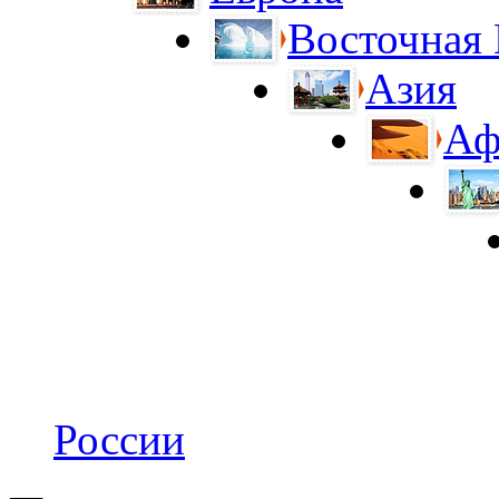
Восточная
Азия
Аф
России