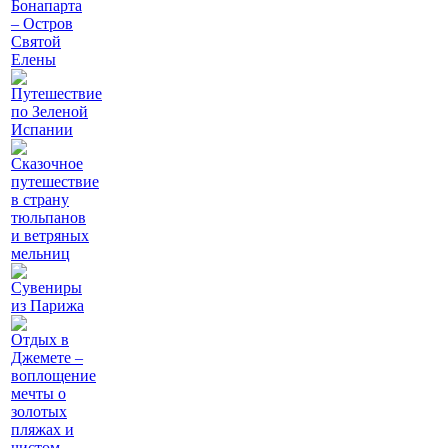
Бонапарта
– Остров
Святой
Елены
Путешествие
по Зеленой
Испании
Сказочное
путешествие
в страну
тюльпанов
и ветряных
мельниц
Сувениры
из Парижа
Отдых в
Джемете –
воплощение
мечты о
золотых
пляжах и
чистом