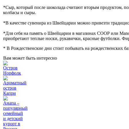
*Сыр, который после шоколада считают вторым продуктом, по
колбасы и сыры.
*В качестве сувенира из Швейцарии можно привезти традици
*Для себя на память о Швейцарии в магазинах СООР или Mano
приобретают теплые носки, рукавички, красные футболки. Фир
* В Рождественские дни стоит побывать на рождественских баз
Вам может быть интересно
Остров
Норфолк
Ароматный
остров
Капри
Анапа –
популярный
семейный
и детский
курорт в
России