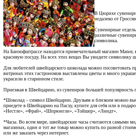
В Цюрихе сувенирн
недалеко от Гроссмю
Сувенирные отделы 
различные сувениры
символика.
На Банхофштрассе находится примечательный магазин Manor, в
красивую посуду. На всех этих вещах Вы увидите символику ш
Для любителей швейцарского шоколада можно посоветовать про
витринах этих гастрономов выставлены цветы и много украше
украсили в старинном стиле.
Приезжая в Швейцарию, из сувениров большей популярность п
*Шоколад – символ Швейцарии. Друзьям и близким можно выбр
приедете в Швейцарию на Пасху, купите для себя или в подар
«Нестле», «Фрай», «Шпрюнгли», «Тойшер», «Линдт».
*Часы. Во всем мире, швейцарские часы считаются самыми мод
магазинах, один и тот же товар можно купить по разной стоимо
или же заказать через интернет.