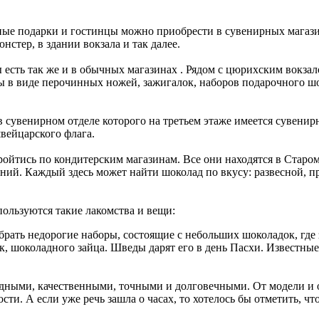
ые подарки и гостинцы можно приобрести в сувенирных магази
нстер, в здании вокзала и так далее.
есть так же и в обычных магазинах . Рядом с цюрихским вокза
 в виде перочинных ножей, зажигалок, наборов подарочного шо
 сувенирном отделе которого на третьем этаже имеется сувенир
вейцарского флага.
йтись по кондитерским магазинам. Все они находятся в Старом
ний. Каждый здесь может найти шоколад по вкусу: развесной, п
ользуются такие лакомства и вещи:
ать недорогие наборы, состоящие с небольших шоколадок, где
ок, шоколадного зайца. Шведы дарят его в день Пасхи. Известны
ными, качественными, точными и долговечными. От модели и от 
сти. А если уже речь зашла о часах, то хотелось бы отметить, чт