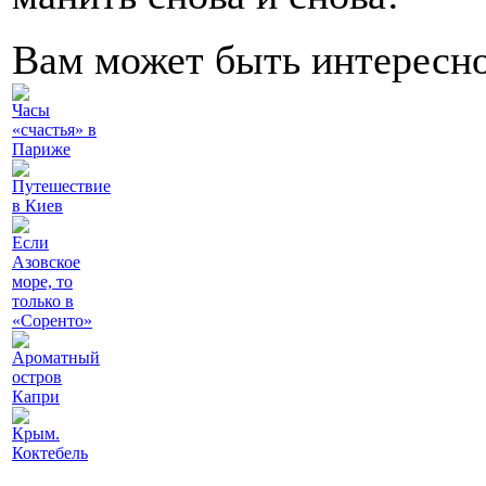
Вам может быть интересн
Часы
«счастья» в
Париже
Путешествие
в Киев
Если
Азовское
море, то
только в
«Соренто»
Ароматный
остров
Капри
Крым.
Коктебель