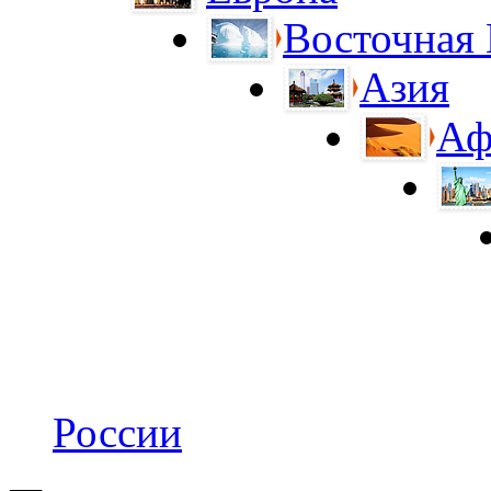
Восточная
Азия
Аф
России