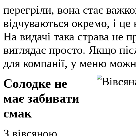
перегріли, вона стає важк
відчуваються окремо, і це 
На видачі така страва не п
виглядає просто. Якщо піс
для компанії, у меню мож
Солодке не
має забивати
смак
З вівсяною