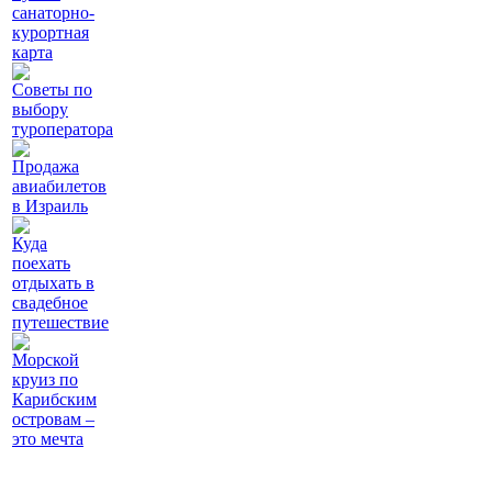
санаторно-
курортная
карта
Советы по
выбору
туроператора
Продажа
авиабилетов
в Израиль
Куда
поехать
отдыхать в
свадебное
путешествие
Морской
круиз по
Карибским
островам –
это мечта