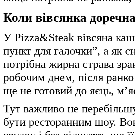
Коли вівсянка доречна
У Pizza&Steak вівсяна каш
пункт для галочки”, а як с
потрібна жирна страва зра
робочим днем, після ранко
ще не готовий до яєць, м’я
Тут важливо не перебільшу
бути ресторанним шоу. Вон
грудок і без відчуття, що 