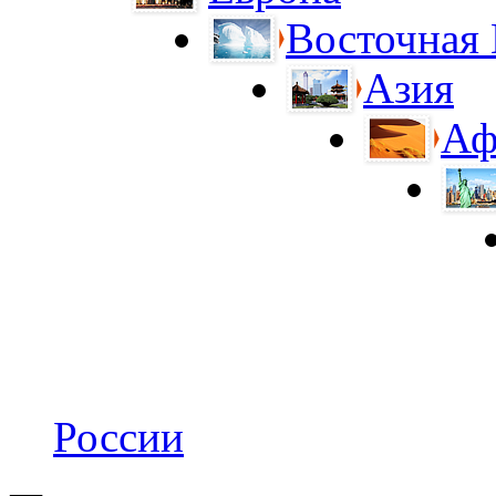
Восточная
Азия
Аф
России