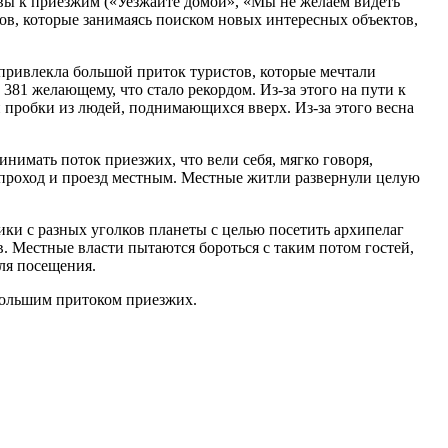
вы к приезжим («Уезжайте домой», «Мы не желаем видеть
ов, которые занимаясь поиском новых интересных объектов,
 привлекла большой приток туристов, которые мечтали
381 желающему, что стало рекордом. Из-за этого на пути к
 пробки из людей, поднимающихся вверх. Из-за этого весна
нимать поток приезжих, что вели себя, мягко говоря,
 проход и проезд местным. Местные житли развернули целую
ки с разных уголков планеты с целью посетить архипелаг
. Местные власти пытаются бороться с таким потом гостей,
ля посещения.
большим притоком приезжих.