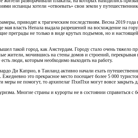
ые жители разворачивали плакаты, на которых находились призы
виями испанцы хотели «отвоевать» свои земли у путешественник
грамеры, приводят к трагическим последствиям. Весна 2019 года
е мая власть Непала выдала разрешений на восхождение на гору 
е преграды не только в виде крутых подъемов, но и настоящей
ел такой город, как Амстердам. Городу стало очень тяжело при
тные жители, мочившись на стены домов и строений, перекрывая
 есть люди, которым необходимо выходить на работу.
ардо Ди Каприо, в Таиланд активно начали ехать путешественни
 Ежедневно это прекрасное место посещает более 5 000 туристов
ти меры не помогут, то архипелаг ПхиПхи могут вовсе закрыть д
ризма. Многие страны и курорты не в состоянии справиться с 