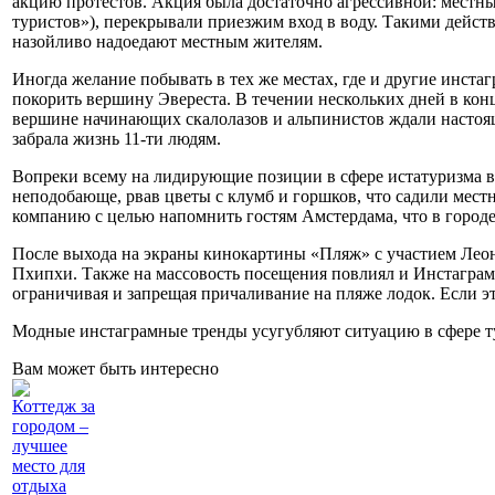
акцию протестов. Акция была достаточно агрессивной: местн
туристов»), перекрывали приезжим вход в воду. Такими дейст
назойливо надоедают местным жителям.
Иногда желание побывать в тех же местах, где и другие инста
покорить вершину Эвереста. В течении нескольких дней в конц
вершине начинающих скалолазов и альпинистов ждали настоящи
забрала жизнь 11-ти людям.
Вопреки всему на лидирующие позиции в сфере истатуризма выш
неподобающе, рвав цветы с клумб и горшков, что садили мес
компанию с целью напомнить гостям Амстердама, что в городе
После выхода на экраны кинокартины «Пляж» с участием Леон
Пхипхи. Также на массовость посещения повлиял и Инстаграм.
ограничивая и запрещая причаливание на пляже лодок. Если э
Модные инстаграмные тренды усугубляют ситуацию в сфере ту
Вам может быть интересно
Коттедж за
городом –
лучшее
место для
отдыха