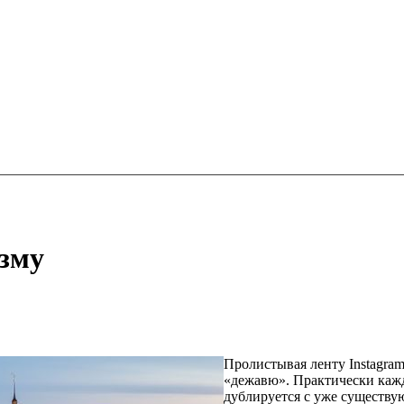
изму
Пролистывая ленту Instagra
«дежавю». Практически кажд
дублируется с уже существу