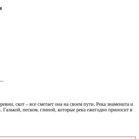
и
..
вни, скот – все сметает она на своем пути. Река знаменита и
Галькой, песком, глиной, которые река ежегодно приносит в