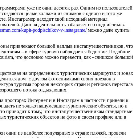
граммерами уже не один десяток раз. Одним из пользователей
at создаются целые коллажи из снимков с одного и того же
есте. Инстаграмер находит свой исходный материал
ователей. Данная деятельность забавляет его подписчиков.
torsmm.com/kupit-podpischikov-v-instagrame/
можно даже купить
зоны привлекают большой наплыв инстапутешествнников, что
едствиям – в сфере туризма наблюдается бедствие. Подобное
tourism, что дословно можно перевести, как «слишком большой
уществовал на определенных туристических маршрутах и зонах
делиться друг с другом фотоснимками своих поездок в
уктура туризма городов некоторых стран и регионов перестала
возросшего потока отдыхающих.
на просторах Интернет и в Инстаграм в частности привели к
попадать не только нашумевшие туристические объекты, но и
это приводит к тому, что инстапутешественникам стандартные
ых туристических объектов на фото в своем профиле или в
ен один из наиболее популярных в стране пляжей, провели