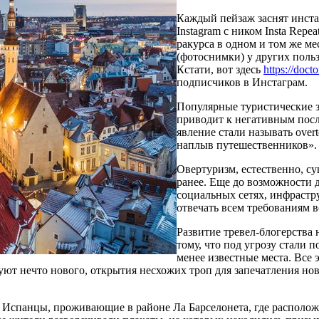
Каждый пейзаж заснят инста
Instagram с ником Insta Repe
ракурса в одном и том же м
(фотоснимки) у других польз
Кстати, вот здесь
https://doc
подписчиков в Инстаграм.
Популярные туристические 
приводит к негативным посл
явление стали называть over
наплыв путешественников».
Овертуризм, естественно, с
ранее. Еще до возможности 
социальных сетях, инфрастр
отвечать всем требованиям 
Развитие тревел-блогерства 
тому, что под угрозу стали 
менее известные места. Все 
ют нечто нового, открытия несхожих троп для запечатления нов
 Испанцы, проживающие в районе Ла Барселонета, где располож