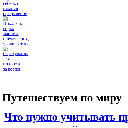
себе всі
нюанси
оформлення
Походы в
горы:
эмоции,
впечатления,
удовольствие
Страхування
для
подорожі
за кордон
Путешествуем по миру
Что нужно учитывать п