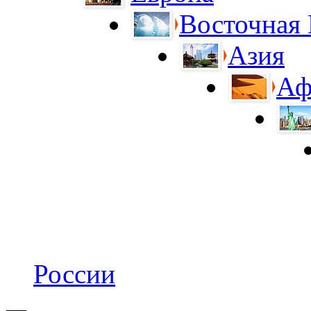
Восточная
Азия
Аф
России