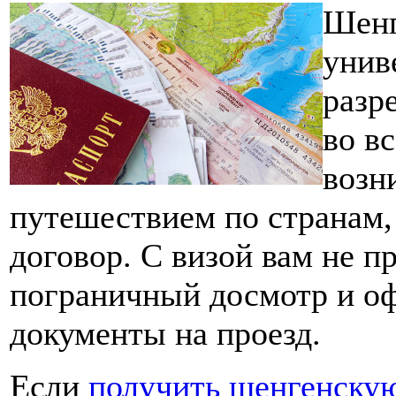
Шенг
унив
разр
во в
возн
путешествием по странам
договор. С визой вам не п
пограничный досмотр и о
документы на проезд.
Если
получить шенгенскую