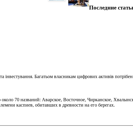
Последние стать
та інвестування. Багатьом власникам цифрових активів потрібен.
 около 70 названий: Аварское, Восточное, Чирканское, Хвалынс
лемени каспиев, обитавших в древности на его берегах.