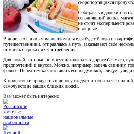
скоропортящихся продуктов
Собираясь в далекий путь,
сегодняшний день в магаз
не стоит экспериментирова
овощные.
В дороге отличным вариантом для еды будет блюдо из картофел
путешественники, отправляясь в путь, заказывают себе нескол
помнить о сроках их употребления.
Для людей, которые не могут находиться в дороге без мяса, с
предпочтений и вкусов. Можно, например, запечь свинину, гов
фольге. Перед тем как доставать его из духовки, следует убед
К подготовке продуктов в дорогу следует относиться с полной
самочувствие ваших близких людей.
Вам может быть интересно
Российские
хостелы:
национальные
особенности
Лучший