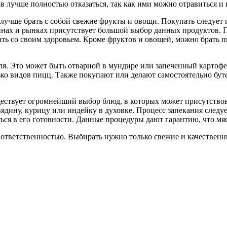
 лучше полностью отказаться, так как ими можно отравиться и и
 лучше брать с собой свежие фрукты и овощи. Покупать следует
инах и рынках присутствует большой выбор данных продуктов. 
ть со своим здоровьем. Кроме фруктов и овощей, можно брать п
я. Это может быть отварной в мундире или запеченный картофел
ько видов пицц. Также покупают или делают самостоятельно буте
уществует огромнейший выбор блюд, в которых может присутствов
ядину, курицу или индейку в духовке. Процесс запекания следу
иться в его готовности. Данные процедуры дают гарантию, что мя
 ответственностью. Выбирать нужно только свежие и качественны