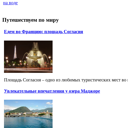
на воде
Путешествуем по миру
Едем во Францию: площадь Согласия
Площадь Согласия – одно из любимых туристических мест во
Увлекательные впечатления у озера Маджоре