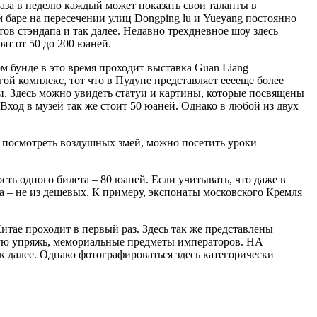
раза в неделю каждый может показать свои таланты в
 баре на пересечении улиц Dongping lu и Yueyang постоянно
ов стэндапа и так далее. Недавно трехдневное шоу здесь
ят от 50 до 200 юаней.
м бунде в это время проходит выставка Guan Liang –
ой комплекс, тот что в Пудуне представляет ееееще более
и. Здесь можно увидеть статуи и картины, которые посвящены
ход в музей так же стоит 50 юаней. Однако в любой из двух
 посмотреть воздушных змей, можно посетить уроки
сть одного билета – 80 юаней. Если учитывать, что даже в
 – не из дешевых. К примеру, экспонаты московского Кремля
тае проходит в первый раз. Здесь так же представлены
скую упряжь, мемориальные предметы императоров. НА
 далее. Однако фотографироваться здесь категорически