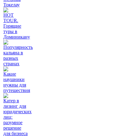
Токелау
HOT
TOUR.
Горящие
туры в
Доминикану
Популярность
кальяна в
разных
странах
Какие
наушники
нужны для
путешествия
Катер в
лизинг для
юридических
лиц:
разумное
решение
для бизнеса