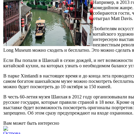
Например, в 2013 г
комедийном жанре. 
собираются гости, 
отыграл Matt Davis
Любителям искусств
китайского художни
интересную выставк
неизвестным револю
Long Museum можно сходить и бесплатно. Это можно сделать 
Если Вы попали в Шанхай в сезон дождей, и нет возможности
китайской кухни, на которых узнать о необходимом балансе угл
В парке Xintiandi в настоящее время и до конца лета проводит
самом богатом шанхайском музее можно посмотреть бесплатные
можно будет посмотреть до 10 октября за 150 юаней.
В честь 60-летия музея Шанхая в 2012 году организовывали в
русские государи, которые правили страной в 18 веке. Кроме
выставке будет возможность посмотреть оригиналы портретов:
запрещено. Об этом сразу предупреждают на входе охранники.
Вам может быть интересно
Острова