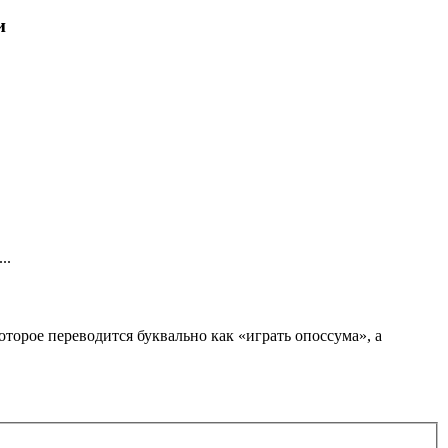
и
..
орое переводится буквально как «играть опоссума», а