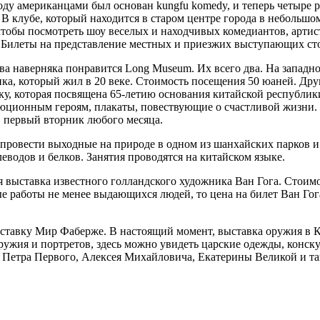
оду американцами был основан kungfu komedy, и теперь четыре 
В клубе, который находится в старом центре города в небольшом
чтобы посмотреть шоу веселых и находчивых комедиантов, артист
. Билеты на представление местных и приезжих выступающих сто
а наверняка понравится Long Museum. Их всего два. На западно
ка, который жил в 20 веке. Стоимость посещения 50 юаней. Друг
у, которая посвящена 65-летию основания китайской республик
ционным героям, плакаты, повествующие о счастливой жизни. В
в первый вторник любого месяца.
 провести выходные на природе в одном из шанхайских парков и
еводов и белков. Занятия проводятся на китайском языке.
ся выставка известного голландского художника Ван Гога. Стоимо
 работы не менее выдающихся людей, то цена на билет Ван Гога
ыставку Мир Фаберже. В настоящий момент, выставка оружия в Ки
 оружия и портретов, здесь можно увидеть царские одежды, кон
 Петра Первого, Алексея Михайловича, Екатерины Великой и так