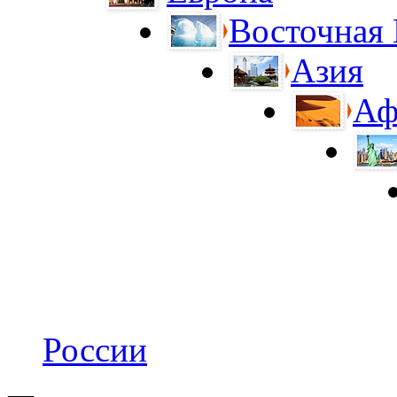
Восточная
Азия
Аф
России