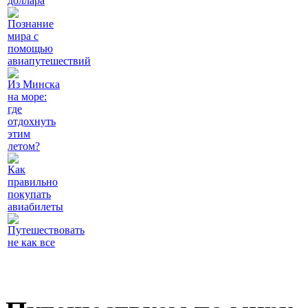
доллара
Познание
мира с
помощью
авиапутешествий
Из Минска
на море:
где
отдохнуть
этим
летом?
Как
правильно
покупать
авиабилеты
Путешествовать
не как все