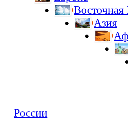
Восточная
Азия
Аф
России