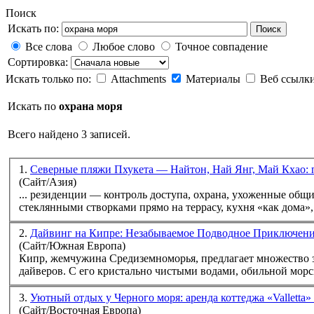
Поиск
Искать по:
Поиск
Все слова
Любое слово
Точное совпадение
Сортировка:
Искать только по:
Attachments
Материалы
Веб ссылк
Искать по
охрана моря
Всего найдено 3 записей.
1.
Северные пляжи Пхукета — Найтон, Най Янг, Май Кхао: 
(Сайт/Азия)
... резиденции — контроль доступа,
охрана
, ухоженные общи
стеклянными створками прямо на террасу, кухня «как дома», 
2.
Дайвинг на Кипре: Незабываемое Подводное Приключение
(Сайт/Южная Европа)
Кипр, жемчужина Средиземноморья, предлагает множество 
дайверов. С его кристально чистыми водами, обильной морск
3.
Уютный отдых у Черного моря: аренда коттеджа «Valletta»
(Сайт/Восточная Европа)