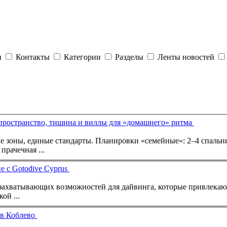
и
Контакты
Категории
Разделы
Ленты новостей
пространство, тишина и виллы для «домашнего» ритма
е зоны, единые стандарты. Планировки «семейные»: 2–4 спальни
прачечная ...
 с Gotodive Cyprus
захватывающих возможностей для дайвинга, которые привлекают
ой ...
 в Коблево